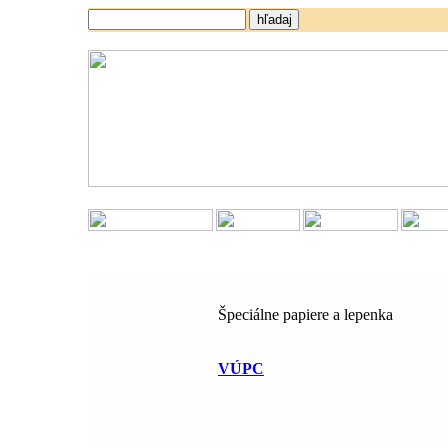
Špeciálne papiere a lepenka
VÚPC